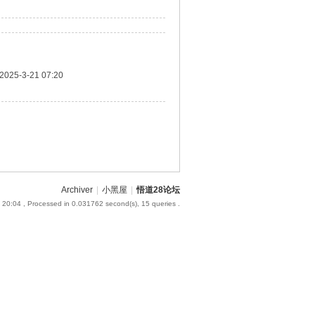
2025-3-21 07:20
Archiver
|
小黑屋
|
悟道28论坛
 20:04
, Processed in 0.031762 second(s), 15 queries .