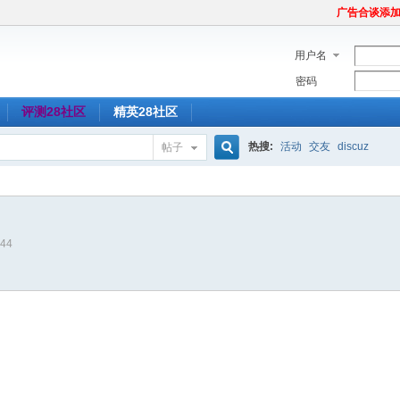
广告合谈添加Tel
用户名
密码
评测28社区
精英28社区
热搜:
活动
交友
discuz
帖子
搜
944
索