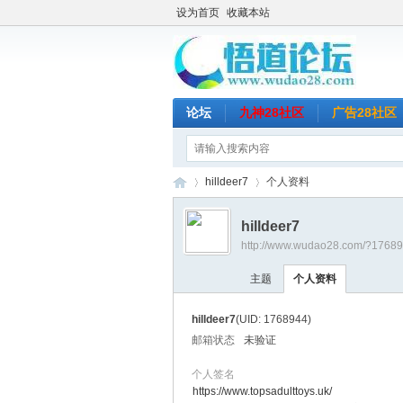
设为首页
收藏本站
论坛
九神28社区
广告28社区
hilldeer7
个人资料
hilldeer7
http://www.wudao28.com/?1768
悟
›
›
主题
个人资料
hilldeer7
(UID: 1768944)
邮箱状态
未验证
个人签名
https://www.topsadulttoys.uk/