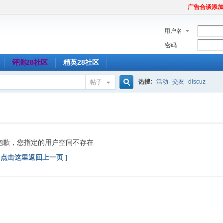
广告合谈添加Tel
用户名
密码
评测28社区
精英28社区
热搜:
活动
交友
discuz
帖子
搜
索
抱歉，您指定的用户空间不存在
[ 点击这里返回上一页 ]