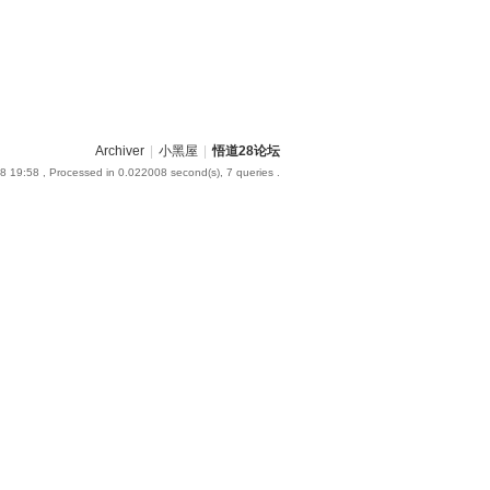
Archiver
|
小黑屋
|
悟道28论坛
8 19:58
, Processed in 0.022008 second(s), 7 queries .