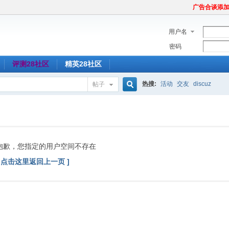
广告合谈添加Tel
用户名
密码
评测28社区
精英28社区
热搜:
活动
交友
discuz
帖子
搜
索
抱歉，您指定的用户空间不存在
[ 点击这里返回上一页 ]