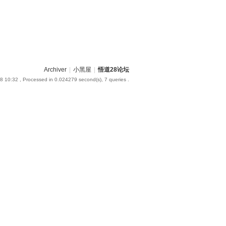
Archiver
|
小黑屋
|
悟道28论坛
8 10:32
, Processed in 0.024279 second(s), 7 queries .