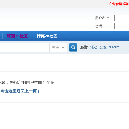
广告合谈添加Tel
用户名
密码
评测28社区
精英28社区
热搜:
活动
交友
discuz
帖子
搜
索
抱歉，您指定的用户空间不存在
[ 点击这里返回上一页 ]