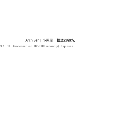
Archiver
|
小黑屋
|
悟道28论坛
9 16:11
, Processed in 0.022509 second(s), 7 queries .